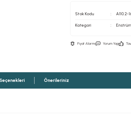
Stok Kodu
A110.2-1
Kategori
Enstrü
Fiyat Alarmı
Yorum Yap
Tav
 Seçenekleri
Önerileriniz