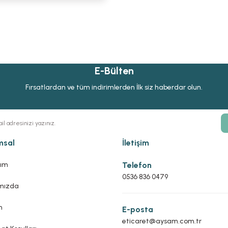
E-Bülten
Fırsatlardan ve tüm indirimlerden İlk siz haberdar olun.
msal
İletişim
ım
Telefon
0536 836 0479
mızda
m
E-posta
eticaret@aysam.com.tr