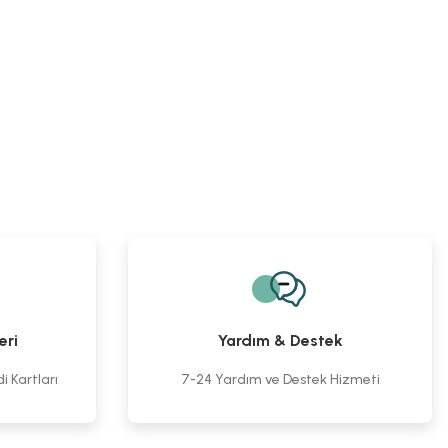
.
vası
Tava
Tava
Tava
 TL
523,31 TL
523,31 TL
523,31 TL
eri
Yardım & Destek
 Kartları
7-24 Yardım ve Destek Hizmeti