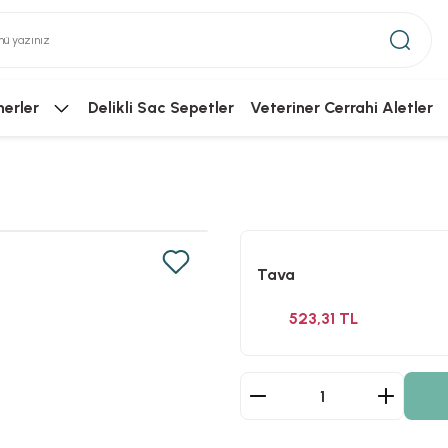
nerler
Delikli Sac Sepetler
Veteriner Cerrahi Aletler
Tava
523,31 TL