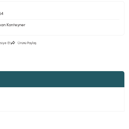
64
man Konteyner
siye Et
Ürünü Paylaş