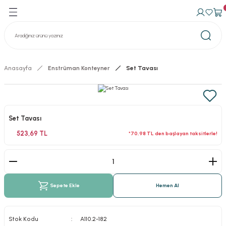
Geri Dön
Geri Dön
avma Ürünleri
n Konteynerler
izasyon Konteynerler
Anasayfa
Enstrüman Konteyner
Set Tavası
Set Tavası
523,69 TL
*70,98 TL den başlayan taksitlerle!
Sepete Ekle
Hemen Al
Stok Kodu
A110.2-182