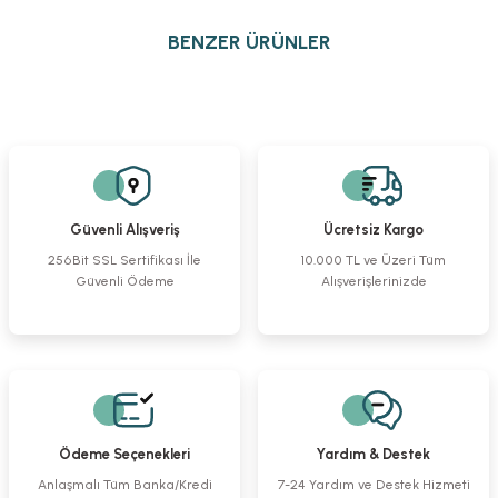
Bu ürünün fiyat bilgisi, resim, ürün açıklamalarında ve diğer konularda
yetersiz gördüğünüz noktaları öneri formunu kullanarak tarafımıza
BENZER ÜRÜNLER
iletebilirsiniz.
Görüş ve önerileriniz için teşekkür ederiz.
4,5 / 5,0 mm Vida Tavası
2,7 / 3,5 / 4,0 mm Vida Tavası
Tava
Ürün resmi kalitesiz, bozuk veya görüntülenemiyor.
Ürün açıklamasında eksik bilgiler bulunuyor.
%30
%30
Ürün bilgilerinde hatalar bulunuyor.
523,69 TL
6.022,48 TL
5.498,78 TL
Ürün fiyatı diğer sitelerden daha pahalı.
4.215,73 TL
3.849,15 TL
Güvenli Alışveriş
Ücretsiz Kargo
Bu ürüne benzer farklı alternatifler olmalı.
256Bit SSL Sertifikası İle
10.000 TL ve Üzeri Tüm
Güvenli Ödeme
Alışverişlerinizde
Tava
Kablo Set Tavası
Tava
Tava
523,69 TL
1.047,39 TL
523,69 TL
523,69 TL
Gönder
Ödeme Seçenekleri
Yardım & Destek
Tava
Tava
Tava
Anlaşmalı Tüm Banka/Kredi
7-24 Yardım ve Destek Hizmeti