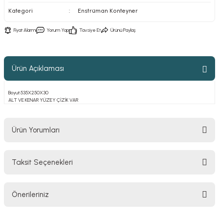
Kategori
Enstrüman Konteyner
Fiyat Alarmı
Yorum Yap
Tavsiye Et
Ürünü Paylaş
Ürün Açıklaması
Boyut:535X250X30
ALT VE KENAR YÜZEY ÇİZİK VAR
Ürün Yorumları
Taksit Seçenekleri
Bu ürüne ilk yorumu siz yapın!
Önerileriniz
Yorum Yaz