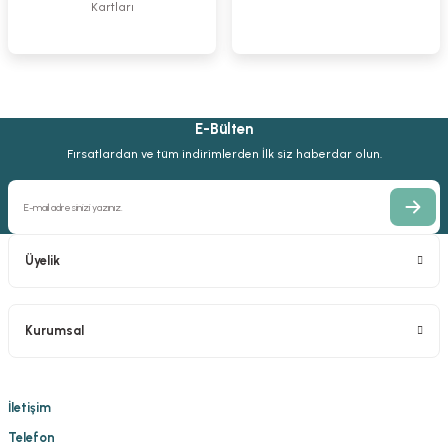
Kartları
523,69 TL
523,69 TL
523,69 TL
E-Bülten
Fırsatlardan ve tüm indirimlerden İlk siz haberdar olun.
Üyelik
Kurumsal
İletişim
Telefon