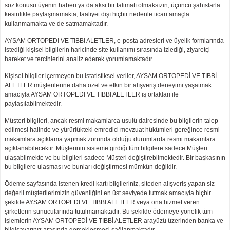
söz konusu üyenin haberi ya da aksi bir talimatı olmaksızın, üçüncü şahıslarla
kesinlikle paylaşmamakta, faaliyet dışı hiçbir nedenle ticari amaçla
kullanmamakta ve de satmamaktadır.
AYSAM ORTOPEDİ VE TIBBİ ALETLER, e-posta adresleri ve üyelik formlarında
istediği kişisel bilgilerin haricinde site kullanımı sırasında izlediği, ziyaretçi
hareket ve tercihlerini analiz ederek yorumlamaktadır.
Kişisel bilgiler içermeyen bu istatistiksel veriler, AYSAM ORTOPEDİ VE TIBBİ
ALETLER müşterilerine daha özel ve etkin bir alışveriş deneyimi yaşatmak
amacıyla AYSAM ORTOPEDİ VE TIBBİ ALETLER iş ortakları ile
paylaşılabilmektedir.
Müşteri bilgileri, ancak resmi makamlarca usulü dairesinde bu bilgilerin talep
edilmesi halinde ve yürürlükteki emredici mevzuat hükümleri gereğince resmi
makamlara açıklama yapmak zorunda olduğu durumlarda resmi makamlara
açıklanabilecektir. Müşterinin sisteme girdiği tüm bilgilere sadece Müşteri
ulaşabilmekte ve bu bilgileri sadece Müşteri değiştirebilmektedir. Bir başkasının
bu bilgilere ulaşması ve bunları değiştirmesi mümkün değildir.
Ödeme sayfasında istenen kredi kartı bilgileriniz, siteden alışveriş yapan siz
değerli müşterilerimizin güvenliğini en üst seviyede tutmak amacıyla hiçbir
şekilde AYSAM ORTOPEDİ VE TIBBİ ALETLER veya ona hizmet veren
şirketlerin sunucularında tutulmamaktadır. Bu şekilde ödemeye yönelik tüm
işlemlerin AYSAM ORTOPEDİ VE TIBBİ ALETLER arayüzü üzerinden banka ve