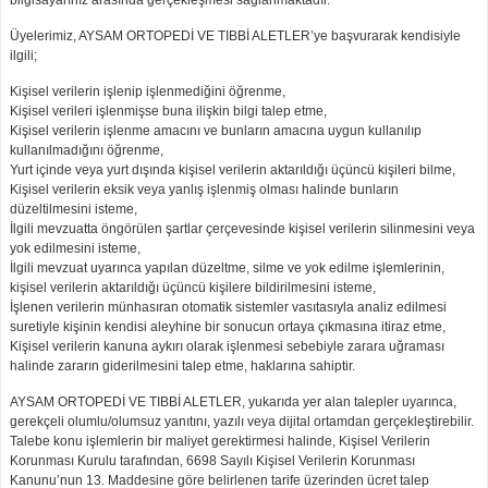
bilgisayarınız arasında gerçekleşmesi sağlanmaktadır.
Üyelerimiz, AYSAM ORTOPEDİ VE TIBBİ ALETLER’ye başvurarak kendisiyle
ilgili;
Kişisel verilerin işlenip işlenmediğini öğrenme,
Kişisel verileri işlenmişse buna ilişkin bilgi talep etme,
Kişisel verilerin işlenme amacını ve bunların amacına uygun kullanılıp
kullanılmadığını öğrenme,
Yurt içinde veya yurt dışında kişisel verilerin aktarıldığı üçüncü kişileri bilme,
Kişisel verilerin eksik veya yanlış işlenmiş olması halinde bunların
düzeltilmesini isteme,
İlgili mevzuatta öngörülen şartlar çerçevesinde kişisel verilerin silinmesini veya
yok edilmesini isteme,
İlgili mevzuat uyarınca yapılan düzeltme, silme ve yok edilme işlemlerinin,
kişisel verilerin aktarıldığı üçüncü kişilere bildirilmesini isteme,
İşlenen verilerin münhasıran otomatik sistemler vasıtasıyla analiz edilmesi
suretiyle kişinin kendisi aleyhine bir sonucun ortaya çıkmasına itiraz etme,
Kişisel verilerin kanuna aykırı olarak işlenmesi sebebiyle zarara uğraması
halinde zararın giderilmesini talep etme, haklarına sahiptir.
AYSAM ORTOPEDİ VE TIBBİ ALETLER, yukarıda yer alan talepler uyarınca,
gerekçeli olumlu/olumsuz yanıtını, yazılı veya dijital ortamdan gerçekleştirebilir.
Talebe konu işlemlerin bir maliyet gerektirmesi halinde, Kişisel Verilerin
Korunması Kurulu tarafından, 6698 Sayılı Kişisel Verilerin Korunması
Kanunu’nun 13. Maddesine göre belirlenen tarife üzerinden ücret talep