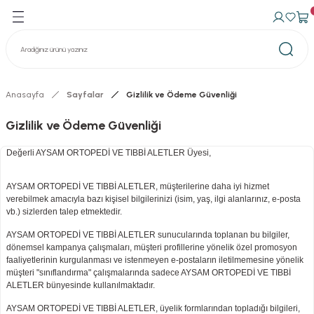
Geri Dön
Geri Dön
avma Ürünleri
n Konteynerler
izasyon Konteynerler
Anasayfa
Sayfalar
Gizlilik ve Ödeme Güvenliği
Gizlilik ve Ödeme Güvenliği
Değerli AYSAM ORTOPEDİ VE TIBBİ ALETLER Üyesi,
AYSAM ORTOPEDİ VE TIBBİ ALETLER, müşterilerine daha iyi hizmet
verebilmek amacıyla bazı kişisel bilgilerinizi (isim, yaş, ilgi alanlarınız, e-posta
vb.) sizlerden talep etmektedir.
AYSAM ORTOPEDİ VE TIBBİ ALETLER sunucularında toplanan bu bilgiler,
dönemsel kampanya çalışmaları, müşteri profillerine yönelik özel promosyon
faaliyetlerinin kurgulanması ve istenmeyen e-postaların iletilmemesine yönelik
müşteri "sınıflandırma" çalışmalarında sadece AYSAM ORTOPEDİ VE TIBBİ
ALETLER bünyesinde kullanılmaktadır.
AYSAM ORTOPEDİ VE TIBBİ ALETLER, üyelik formlarından topladığı bilgileri,