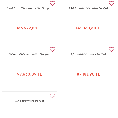
2,4-2,7 mm Mini Veteriner Set Titanyum
2,4-2,7 mm Mini Veteriner Set Çelik
156.992,88 TL
136.060,50 TL
2,0 mm Mini Veteriner Set Titanyum
2,0 mm Mini Veteriner Set Çelik
97.650,09 TL
87.183,90 TL
Mini Ilizarov Veteriner Set