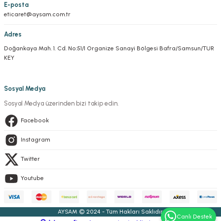
E-posta
eticaret@aysam.com.tr
Adres
Doğankaya Mah. 1. Cd. No:51/1 Organize Sanayi Bölgesi Bafra/Samsun/TUR
KEY
Sosyal Medya
Sosyal Medya üzerinden bizi takip edin.
Facebook
Instagram
Twitter
Youtube
AYSAM © 2024 - Tüm Hakları Saklıdır.
Canlı Destek