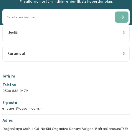
Fırsatlardan ve tüm indirimlerden İlk siz haberdar olun.
Üyelik
Kurumsal
İletişim
Telefon
0536 836 0479
E-posta
eticaret@aysam.com.tr
Adres
Doğankaya Mah. 1. Cd. No:51/1 Organize Sanayi Bölgesi Bafra/Samsun/TUR