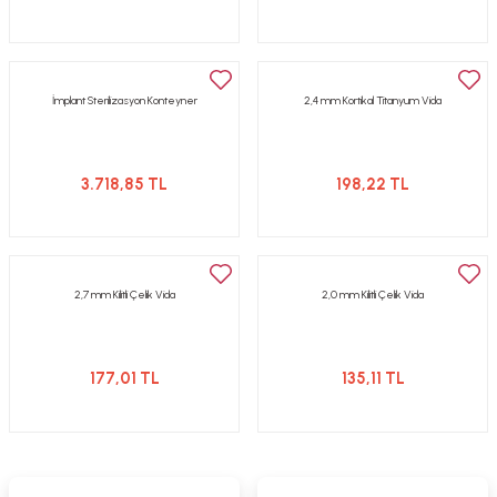
İmplant Sterilizasyon Konteyner
2,4 mm Kortikal Titanyum Vida
3.718,85 TL
198,22 TL
2,7 mm Kilitli Çelik Vida
2,0 mm Kilitli Çelik Vida
177,01 TL
135,11 TL