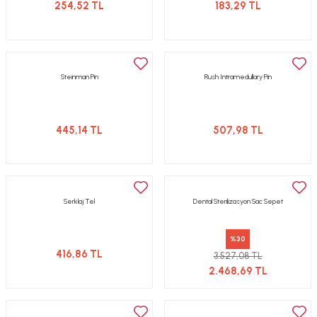
254,52 TL
183,29 TL
Steinman Pin
Rush Intramedullary Pin
445,14 TL
507,98 TL
Serklaj Tel
Dental Sterilizasyon Sac Sepet
%30
416,86 TL
3.527,08 TL
2.468,69 TL