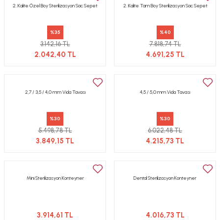
2. Kalite Özel Boy Sterilizasyon Sac Sepet
2. Kalite Tam Boy Sterilizasyon Sac Sepet
%35
%40
3.142,16 TL
7.818,74 TL
2.042,40 TL
4.691,25 TL
2,7 / 3,5 / 4,0 mm Vida Tavası
4,5 / 5,0 mm Vida Tavası
%30
%30
5.498,78 TL
6.022,48 TL
3.849,15 TL
4.215,73 TL
Mini Sterilizasyon Konteyner
Dental Sterilizasyon Konteyner
3.914,61 TL
4.016,73 TL