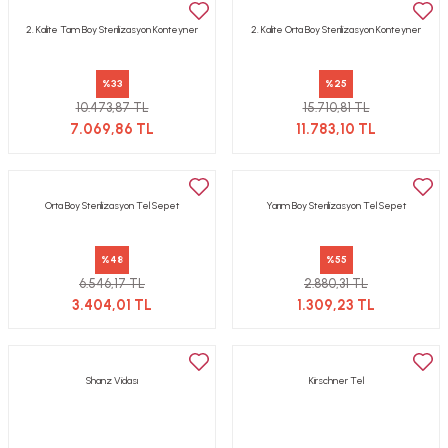
2. Kalite Tam Boy Sterilizasyon Konteyner
2. Kalite Orta Boy Sterilizasyon Konteyner
%33
%25
10.473,87 TL
15.710,81 TL
7.069,86 TL
11.783,10 TL
Orta Boy Sterilizasyon Tel Sepet
Yarım Boy Sterilizasyon Tel Sepet
%48
%55
6.546,17 TL
2.880,31 TL
3.404,01 TL
1.309,23 TL
Shanz Vidası
Kirschner Tel