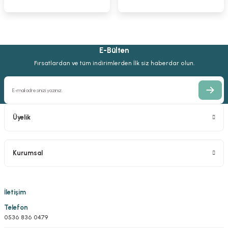
1.838,16 TL
4.084,81 TL
2.621,09 TL
1.654,35 TL
3.676,33 TL
2.016,22 TL
E-Bülten
Hohmann Kemik Elevatörü
Fırsatlardan ve tüm indirimlerden İlk siz haberdar olun.
%10
2.382,81 TL
2.144,52 TL
Üyelik
Kurumsal
İletişim
Telefon
0536 836 0479