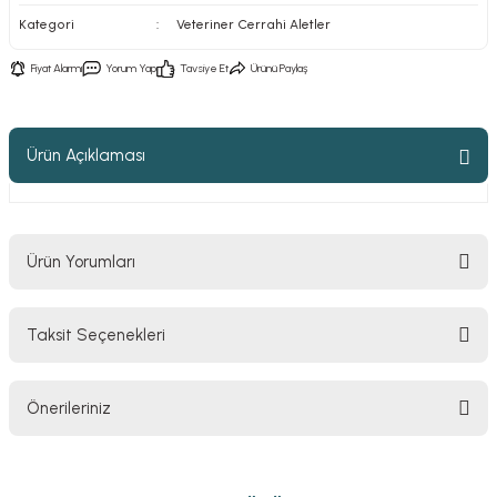
Kategori
Veteriner Cerrahi Aletler
Fiyat Alarmı
Yorum Yap
Tavsiye Et
Ürünü Paylaş
Ürün Açıklaması
Ürün Yorumları
Taksit Seçenekleri
Bu ürüne ilk yorumu siz yapın!
Önerileriniz
Yorum Yaz
Bu ürünün fiyat bilgisi, resim, ürün açıklamalarında ve diğer konularda
yetersiz gördüğünüz noktaları öneri formunu kullanarak tarafımıza