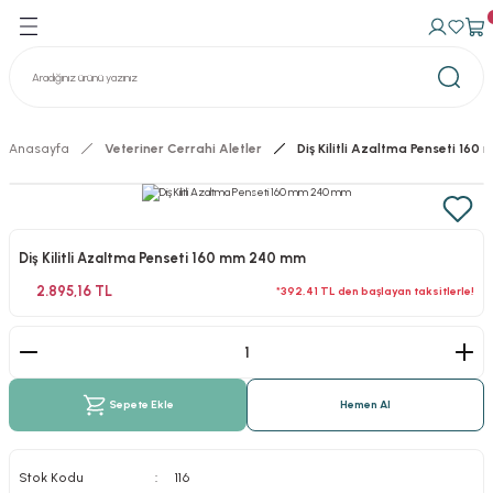
Geri Dön
Geri Dön
avma Ürünleri
n Konteynerler
izasyon Konteynerler
Anasayfa
Veteriner Cerrahi Aletler
Diş Kilitli Azaltma Penseti 16
Diş Kilitli Azaltma Penseti 160 mm 240 mm
2.895,16 TL
*392,41 TL den başlayan taksitlerle!
Sepete Ekle
Hemen Al
Stok Kodu
116