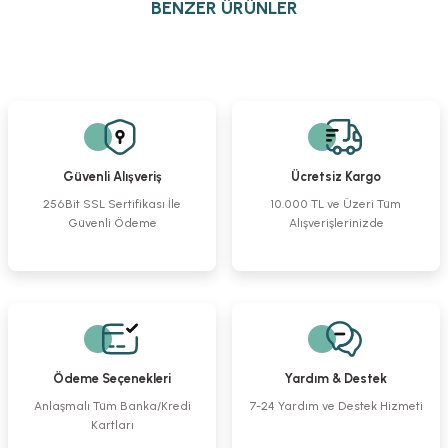
BENZER ÜRÜNLER
iletebilirsiniz.
Görüş ve önerileriniz için teşekkür ederiz.
Alm Retractor Sharp 4x4pr. 10 cm
Bent-Tip Reduction Forceps
Tel Kesici
Ürün resmi kalitesiz, bozuk veya görüntülenemiyor.
Ürün açıklamasında eksik bilgiler bulunuyor.
%23
%23
%23
Ürün bilgilerinde hatalar bulunuyor.
6.022,48 TL
2.689,17 TL
2.961,49 TL
Ürün fiyatı diğer sitelerden daha pahalı.
4.632,59 TL
2.068,59 TL
2.278,07 TL
Güvenli Alışveriş
Ücretsiz Kargo
Bu ürüne benzer farklı alternatifler olmalı.
256Bit SSL Sertifikası İle
10.000 TL ve Üzeri Tüm
Güvenli Ödeme
Alışverişlerinizde
Cottle Raspa Eğri Keskin
Langenbeck Ampütasyon Testere
Osteotom Düz 10mm
%10
%10
%10
1.838,16 TL
3.063,61 TL
1.838,16 TL
Gönder
1.654,35 TL
2.757,25 TL
1.654,35 TL
Ödeme Seçenekleri
Yardım & Destek
Osteotom Düz 4 mm
Çekiç
Luer Kemik Ronjuru Eğri
Anlaşmalı Tüm Banka/Kredi
7-24 Yardım ve Destek Hizmeti
Kartları
%10
%10
%23