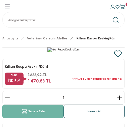
Geri Dön
Geri Dön
avma Ürünleri
n Konteynerler
izasyon Konteynerler
Anasayfa
Veteriner Cerrahi Aletler
Kıllıan Raspa Keskin/Künt
Kıllıan Raspa Keskin/Künt
1.633,92 TL
%10
*199,31 TL den başlayan taksitlerle!
İNDİRİM
1.470,53 TL
Sepete Ekle
Hemen Al