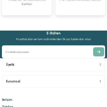
Kartları
%10
%10
%23
1.838,16 TL
4.084,81 TL
2.621,09 TL
1.654,35 TL
3.676,33 TL
2.016,22 TL
E-Bülten
Hohmann Kemik Elevatörü
Fırsatlardan ve tüm indirimlerden İlk siz haberdar olun.
%10
2.382,81 TL
2.144,52 TL
Üyelik
Kurumsal
İletişim
Telefon