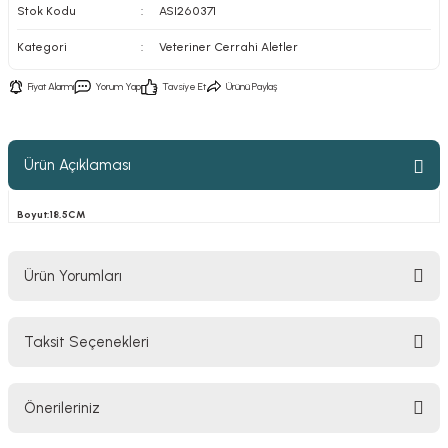
Stok Kodu
ASI260371
Kategori
Veteriner Cerrahi Aletler
Fiyat Alarmı
Yorum Yap
Tavsiye Et
Ürünü Paylaş
Ürün Açıklaması
Boyut:18,5CM
Ürün Yorumları
Taksit Seçenekleri
Bu ürüne ilk yorumu siz yapın!
Önerileriniz
Yorum Yaz