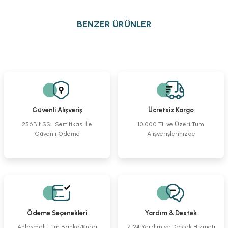
Bu ürünün fiyat bilgisi, resim, ürün açıklamalarında ve diğer konularda
yetersiz gördüğünüz noktaları öneri formunu kullanarak tarafımıza
BENZER ÜRÜNLER
iletebilirsiniz.
Görüş ve önerileriniz için teşekkür ederiz.
Alm Retractor Sharp 4x4pr. 10 cm
Bent-Tip Reduction Forceps
Tel Kesici
Ürün resmi kalitesiz, bozuk veya görüntülenemiyor.
Ürün açıklamasında eksik bilgiler bulunuyor.
%23
%23
%23
Ürün bilgilerinde hatalar bulunuyor.
6.022,48 TL
2.689,17 TL
2.961,49 TL
Ürün fiyatı diğer sitelerden daha pahalı.
4.632,59 TL
2.068,59 TL
2.278,07 TL
Güvenli Alışveriş
Ücretsiz Kargo
Bu ürüne benzer farklı alternatifler olmalı.
256Bit SSL Sertifikası İle
10.000 TL ve Üzeri Tüm
Güvenli Ödeme
Alışverişlerinizde
Cottle Raspa Eğri Keskin
Langenbeck Ampütasyon Testere
Osteotom Düz 10mm
%10
%10
%10
1.838,16 TL
3.063,61 TL
1.838,16 TL
Gönder
1.654,35 TL
2.757,25 TL
1.654,35 TL
Ödeme Seçenekleri
Yardım & Destek
Osteotom Düz 4 mm
Çekiç
Luer Kemik Ronjuru Eğri
Anlaşmalı Tüm Banka/Kredi
7-24 Yardım ve Destek Hizmeti