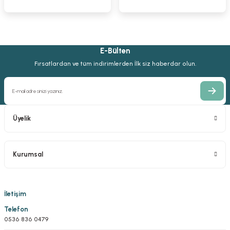
1.838,16 TL
4.084,81 TL
2.621,09 TL
1.654,35 TL
3.676,33 TL
2.016,22 TL
E-Bülten
Hohmann Kemik Elevatörü
Fırsatlardan ve tüm indirimlerden İlk siz haberdar olun.
%10
2.382,81 TL
2.144,52 TL
Üyelik
Kurumsal
İletişim
Telefon
0536 836 0479