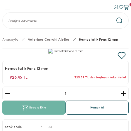
Geri Dön
Geri Dön
avma Ürünleri
n Konteynerler
izasyon Konteynerler
Anasayfa
Veteriner Cerrahi Aletler
Hemostatik Pens 12 mm
Hemostatik Pens 12 mm
926,45 TL
*125,57 TL den başlayan taksitlerle!
Sepete Ekle
Hemen Al
Stok Kodu
103