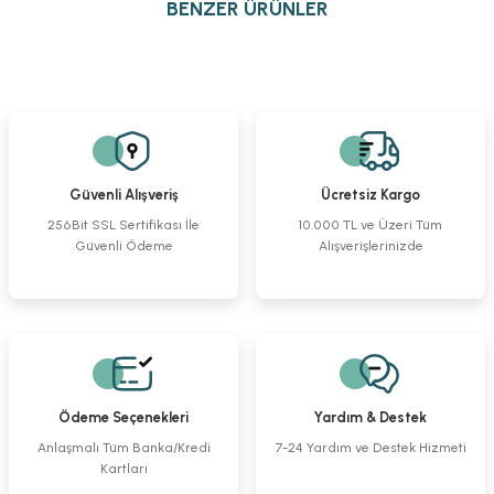
BENZER ÜRÜNLER
iletebilirsiniz.
Görüş ve önerileriniz için teşekkür ederiz.
Alm Retractor Sharp 4x4pr. 10 cm
Bent-Tip Reduction Forceps
Tel Kesici
Ürün resmi kalitesiz, bozuk veya görüntülenemiyor.
Ürün açıklamasında eksik bilgiler bulunuyor.
%23
%23
%23
Ürün bilgilerinde hatalar bulunuyor.
6.022,48 TL
2.689,17 TL
2.961,49 TL
Ürün fiyatı diğer sitelerden daha pahalı.
4.632,59 TL
2.068,59 TL
2.278,07 TL
Güvenli Alışveriş
Ücretsiz Kargo
Bu ürüne benzer farklı alternatifler olmalı.
256Bit SSL Sertifikası İle
10.000 TL ve Üzeri Tüm
Güvenli Ödeme
Alışverişlerinizde
Cottle Raspa Eğri Keskin
Langenbeck Ampütasyon Testere
Osteotom Düz 10mm
%10
%10
%10
1.838,16 TL
3.063,61 TL
1.838,16 TL
Gönder
1.654,35 TL
2.757,25 TL
1.654,35 TL
Ödeme Seçenekleri
Yardım & Destek
Osteotom Düz 4 mm
Çekiç
Luer Kemik Ronjuru Eğri
Anlaşmalı Tüm Banka/Kredi
7-24 Yardım ve Destek Hizmeti
Kartları
%10
%10
%23