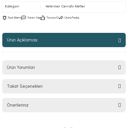
Kategori
Veteriner Cerrahi Aletler
Fiyat Alarmı
Yorum Yap
Tavsiye Et
Ürünü Paylaş
Ürün Açıklaması
Ürün Yorumları
Taksit Seçenekleri
Bu ürüne ilk yorumu siz yapın!
Önerileriniz
Yorum Yaz
Bu ürünün fiyat bilgisi, resim, ürün açıklamalarında ve diğer konularda
yetersiz gördüğünüz noktaları öneri formunu kullanarak tarafımıza