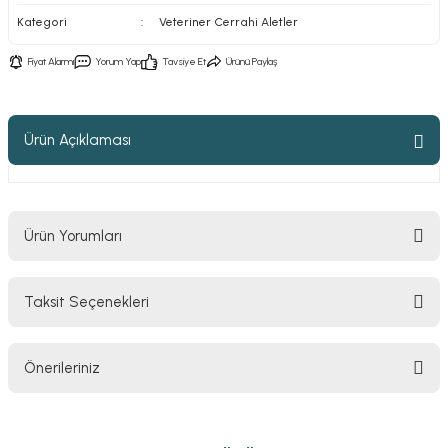
Kategori
Veteriner Cerrahi Aletler
Fiyat Alarmı
Yorum Yap
Tavsiye Et
Ürünü Paylaş
Ürün Açıklaması
Ürün Yorumları
Taksit Seçenekleri
Bu ürüne ilk yorumu siz yapın!
Önerileriniz
Yorum Yaz
Bu ürünün fiyat bilgisi, resim, ürün açıklamalarında ve diğer konularda
yetersiz gördüğünüz noktaları öneri formunu kullanarak tarafımıza