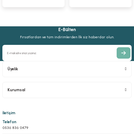
1.836,82 TL
4.081,81 TL
2.619,16 TL
1.653,14 TL
3.673,63 TL
2.014,74 TL
E-Bülten
Hohmann Kemik Elevatörü
Fırsatlardan ve tüm indirimlerden İlk siz haberdar olun.
%10
2.381,06 TL
2.142,95 TL
Üyelik
Kurumsal
İletişim
Telefon
0536 836 0479