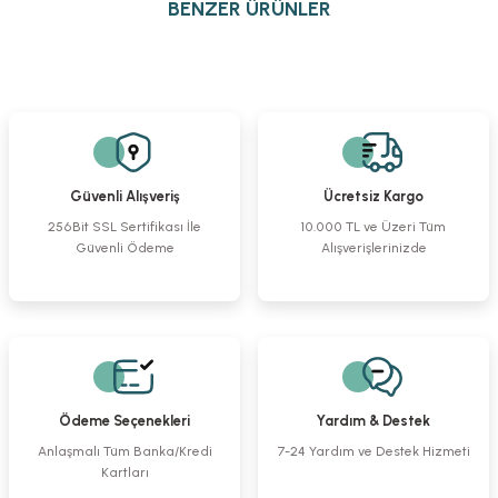
BENZER ÜRÜNLER
iletebilirsiniz.
Görüş ve önerileriniz için teşekkür ederiz.
Alm Retractor Sharp 4x4pr. 10 cm
Bent-Tip Reduction Forceps
Tel Kesici
Ürün resmi kalitesiz, bozuk veya görüntülenemiyor.
Ürün açıklamasında eksik bilgiler bulunuyor.
%23
%23
%23
Ürün bilgilerinde hatalar bulunuyor.
6.018,06 TL
2.687,19 TL
2.959,32 TL
Ürün fiyatı diğer sitelerden daha pahalı.
4.629,20 TL
2.067,07 TL
2.276,40 TL
Güvenli Alışveriş
Ücretsiz Kargo
Bu ürüne benzer farklı alternatifler olmalı.
256Bit SSL Sertifikası İle
10.000 TL ve Üzeri Tüm
Güvenli Ödeme
Alışverişlerinizde
Cottle Raspa Eğri Keskin
Langenbeck Ampütasyon Testere
Osteotom Düz 10mm
%10
%10
%10
1.836,82 TL
3.061,36 TL
1.836,82 TL
Gönder
1.653,14 TL
2.755,23 TL
1.653,14 TL
Ödeme Seçenekleri
Yardım & Destek
Osteotom Düz 4 mm
Çekiç
Luer Kemik Ronjuru Eğri
Anlaşmalı Tüm Banka/Kredi
7-24 Yardım ve Destek Hizmeti
Kartları
%10
%10
%23