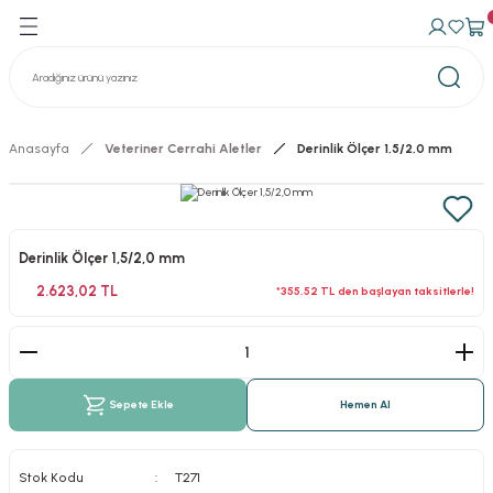
Geri Dön
Geri Dön
avma Ürünleri
n Konteynerler
izasyon Konteynerler
Anasayfa
Veteriner Cerrahi Aletler
Derinlik Ölçer 1,5/2,0 mm
Derinlik Ölçer 1,5/2,0 mm
2.623,02 TL
*355,52 TL den başlayan taksitlerle!
Sepete Ekle
Hemen Al
Stok Kodu
T271