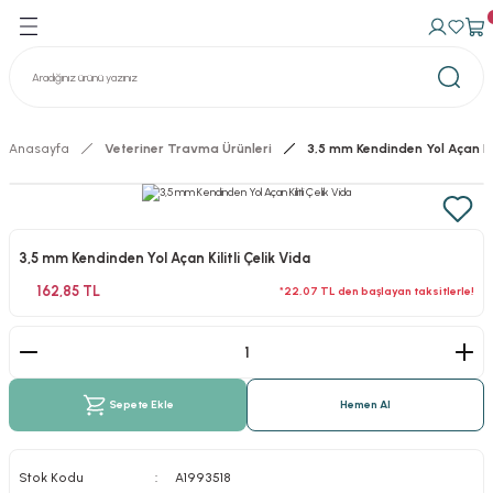
Geri Dön
Geri Dön
avma Ürünleri
n Konteynerler
izasyon Konteynerler
Anasayfa
Veteriner Travma Ürünleri
3,5 mm Kendinden Yol Açan Kil
3,5 mm Kendinden Yol Açan Kilitli Çelik Vida
162,85 TL
*22,07 TL den başlayan taksitlerle!
Sepete Ekle
Hemen Al
Stok Kodu
A1993518