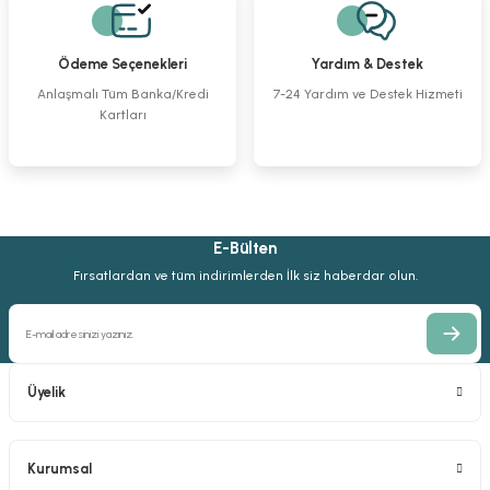
Gönder
1.492,53 TL
1.544,90 TL
Ödeme Seçenekleri
Yardım & Destek
2,0 mm Mini Kilitli Uzun L Plak 90º
Rush Intramedullary Pin
Anlaşmalı Tüm Banka/Kredi
7-24 Yardım ve Destek Hizmeti
Kartları
0,00 TL
507,98 TL
E-Bülten
5‚0 mm Kendinden Kılavuzlu Kilitli Vida
4,5/5,0 mm Kilitli Titanyum Plak
Fırsatlardan ve tüm indirimlerden İlk siz haberdar olun.
412,43 TL
4.672,14 TL
Üyelik
3,5 mm Rekonstrüksiyon Kilitli Çelik Plak
Kurumsal
%40