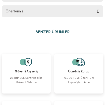
Önerileriniz
Yorum Yaz
Bu ürünün fiyat bilgisi, resim, ürün açıklamalarında ve diğer konularda
yetersiz gördüğünüz noktaları öneri formunu kullanarak tarafımıza
BENZER ÜRÜNLER
iletebilirsiniz.
Görüş ve önerileriniz için teşekkür ederiz.
Shanz Vidası
Serklaj Tel
2,4 mm Mini Kilitli T Plak Titanyum
Ürün resmi kalitesiz, bozuk veya görüntülenemiyor.
Ürün açıklamasında eksik bilgiler bulunuyor.
%23
Ürün bilgilerinde hatalar bulunuyor.
254,52 TL
416,86 TL
1.940,28 TL
Ürün fiyatı diğer sitelerden daha pahalı.
1.492,53 TL
Güvenli Alışveriş
Ücretsiz Kargo
Bu ürüne benzer farklı alternatifler olmalı.
256Bit SSL Sertifikası İle
10.000 TL ve Üzeri Tüm
Güvenli Ödeme
Alışverişlerinizde
2,7 mm Mini Kilitli Uzun Plak Titanyum
2,4 mm Mini Kilitli L Plak Titanyum 2 Delik Sol
%23
%23
1.940,28 TL
2.008,36 TL