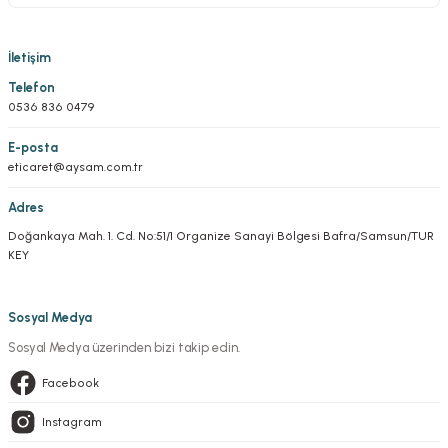
2.001,03 TL
1.200,83 TL
İletişim
Telefon
0536 836 0479
E-posta
eticaret@aysam.com.tr
Adres
Doğankaya Mah. 1. Cd. No:51/1 Organize Sanayi Bölgesi Bafra/Samsun/TUR
KEY
Sosyal Medya
Sosyal Medya üzerinden bizi takip edin.
Facebook
Instagram