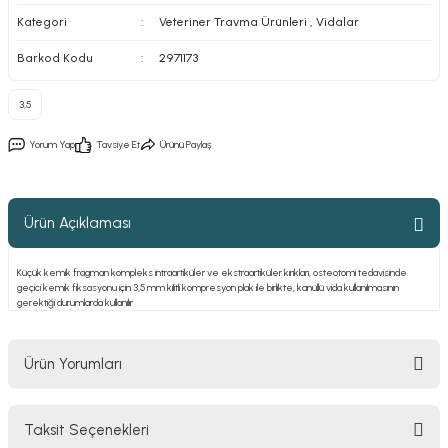
Kategori
Veteriner Travma Ürünleri
,
Vidalar
Barkod Kodu
2971173
3,5
Yorum Yap
Tavsiye Et
Ürünü Paylaş
Ürün Açıklaması
Küçük kemik fragman kompleks intraartiküler ve ekstraartiküler kırıkları, osteotomi tedavisinde
geçici kemik fiksasyonu için 3,5 mm kilitli kompresyon plak ile birlikte, kanüllü vida kullanılmasının
gerektiği durumlarda kullanılır
Ürün Yorumları
Taksit Seçenekleri
Bu ürüne ilk yorumu siz yapın!