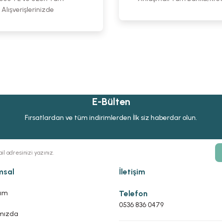
Alışverişlerinizde
E-Bülten
Fırsatlardan ve tüm indirimlerden İlk siz haberdar olun.
msal
İletişim
ım
Telefon
0536 836 0479
mızda