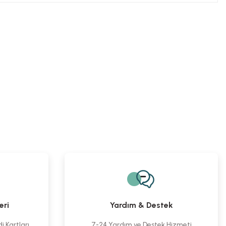
.
litli L Plak Titanyum 2 Delik Sol
2,0 mm Mini Kilitli Uzun L Plak 90º
0,00 TL
1.544,90 TL
008,36 TL
eri
Yardım & Destek
 Kartları
7-24 Yardım ve Destek Hizmeti