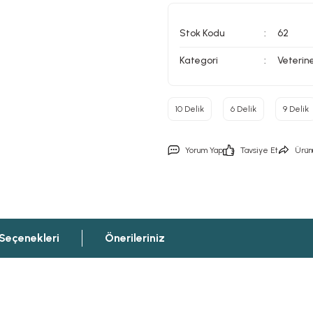
Stok Kodu
62
Kategori
Veterin
10 Delik
6 Delik
9 Delik
Yorum Yap
Tavsiye Et
Ürün
 Seçenekleri
Önerileriniz