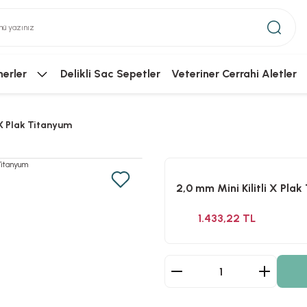
nerler
Delikli Sac Sepetler
Veteriner Cerrahi Aletler
 X Plak Titanyum
2,0 mm Mini Kilitli X Pla
1.433,22 TL