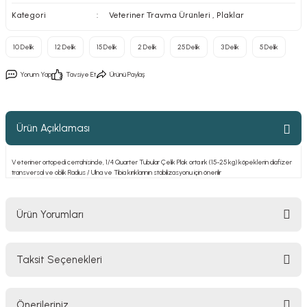
Kategori
Veteriner Travma Ürünleri
,
Plaklar
10 Delik
12 Delik
15 Delik
2 Delik
25 Delik
3 Delik
5 Delik
Yorum Yap
Tavsiye Et
Ürünü Paylaş
Ürün Açıklaması
Veteriner ortopedi cerrahisinde, 1/4 Quarter Tubular Çelik Plak orta ırk (15-25 kg) köpeklerin diafizer
transversal ve oblik Radius / Ulna ve Tibia kırıklarının stabilizasyonu için önerilir
Ürün Yorumları
Taksit Seçenekleri
Bu ürüne ilk yorumu siz yapın!
Önerileriniz