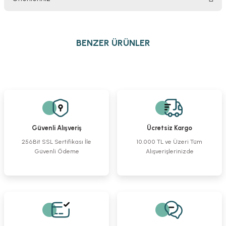
Yorum Yaz
Bu ürünün fiyat bilgisi, resim, ürün açıklamalarında ve diğer konularda
yetersiz gördüğünüz noktaları öneri formunu kullanarak tarafımıza
BENZER ÜRÜNLER
iletebilirsiniz.
Görüş ve önerileriniz için teşekkür ederiz.
Shanz Vidası
Serklaj Tel
2,4 mm Mini Kilitli T Plak Titanyum
Ürün resmi kalitesiz, bozuk veya görüntülenemiyor.
Ürün açıklamasında eksik bilgiler bulunuyor.
%23
Ürün bilgilerinde hatalar bulunuyor.
254,52 TL
416,86 TL
1.940,28 TL
Ürün fiyatı diğer sitelerden daha pahalı.
1.492,53 TL
Güvenli Alışveriş
Ücretsiz Kargo
Bu ürüne benzer farklı alternatifler olmalı.
256Bit SSL Sertifikası İle
10.000 TL ve Üzeri Tüm
Güvenli Ödeme
Alışverişlerinizde
2,7 mm Mini Kilitli Uzun Plak Titanyum
2,4 mm Mini Kilitli L Plak Titanyum 2 Delik Sol
%23
%23
1.940,28 TL
2.008,36 TL
Gönder
1.492,53 TL
1.544,90 TL