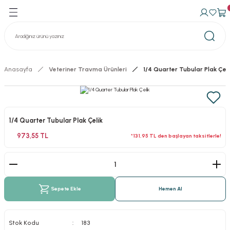
Geri Dön
Geri Dön
avma Ürünleri
n Konteynerler
izasyon Konteynerler
Anasayfa
Veteriner Travma Ürünleri
1/4 Quarter Tubular Plak Çeli
1/4 Quarter Tubular Plak Çelik
973,55 TL
*131,95 TL den başlayan taksitlerle!
Sepete Ekle
Hemen Al
Stok Kodu
183