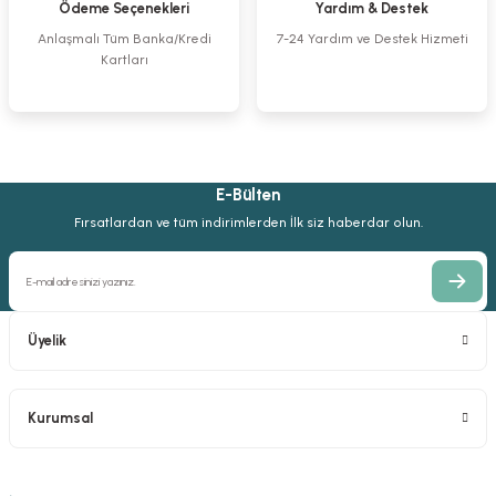
Ödeme Seçenekleri
Yardım & Destek
2,0 mm Mini Kilitli Uzun L Plak 90º
Rush Intramedullary Pin
Anlaşmalı Tüm Banka/Kredi
7-24 Yardım ve Destek Hizmeti
Kartları
0,00 TL
507,98 TL
E-Bülten
5‚0 mm Kendinden Kılavuzlu Kilitli Vida
4,5/5,0 mm Kilitli Titanyum Plak
Fırsatlardan ve tüm indirimlerden İlk siz haberdar olun.
412,43 TL
4.672,14 TL
Üyelik
3,5 mm Rekonstrüksiyon Kilitli Çelik Plak
Kurumsal
%40
2.001,03 TL
1.200,83 TL